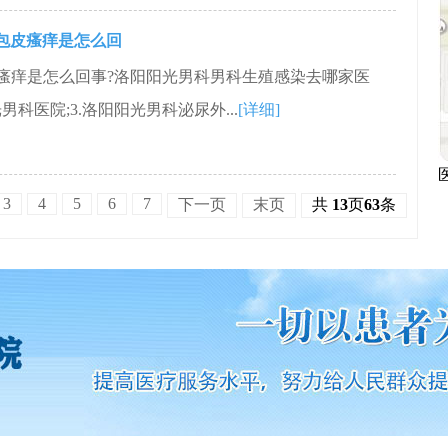
包皮瘙痒是怎么回
瘙痒是怎么回事?洛阳阳光男科男科生殖感染去哪家医
男科医院;3.洛阳阳光男科泌尿外...
[详细]
3
4
5
6
7
下一页
末页
共
13
页
63
条