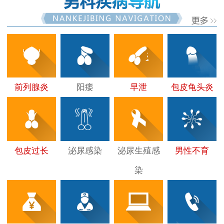
前列腺炎
阳痿
早泄
包皮龟头炎
包皮过长
泌尿感染
泌尿生殖感
男性不育
染